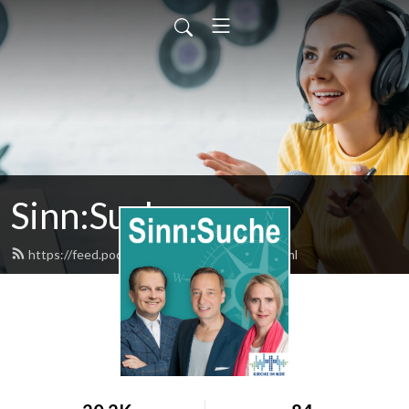
Sinn:Suche
https://feed.podbean.com/radiokirche/feed.xml