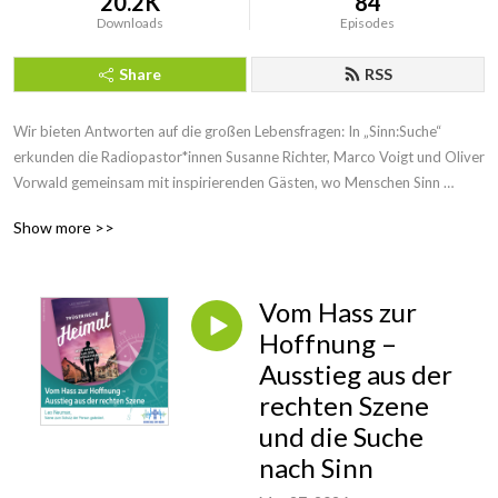
20.2K
84
Downloads
Episodes
Share
RSS
Wir bieten Antworten auf die großen Lebensfragen: In „Sinn:Suche“ 
erkunden die Radiopastor*innen Susanne Richter, Marco Voigt und Oliver 
Vorwald gemeinsam mit inspirierenden Gästen, wo Menschen Sinn 
finden: in der Kunst, der Musik, der Politik, in fernen Kulturen oder in den 
Show more >>
Tiefen des Glaubens. Jede Folge bietet neue Perspektiven und Impulse 
für die eigene Suche nach Orientierung und Tiefe – immer mit Bezug zu 
den Themen, die das Leben bewegen. Ein Podcast für alle, die mitten im 
Vom Hass zur
Leben stehen und offen für religiöse und existenzielle Fragen sind.
Hoffnung –
Ausstieg aus der
rechten Szene
und die Suche
nach Sinn