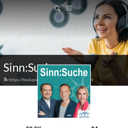
Sinn:Suche
https://feed.podbean.com/radiokirche/feed.xml