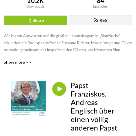
20.2K
84
Downloads
Episodes
Share
RSS
Wir bieten Antworten auf die großen Lebensfragen: In „Sinn:Suche“ 
erkunden die Radiopastor*innen Susanne Richter, Marco Voigt und Oliver 
Vorwald gemeinsam mit inspirierenden Gästen, wo Menschen Sinn 
finden: in der Kunst, der Musik, der Politik, in fernen Kulturen oder in den 
Show more >>
Tiefen des Glaubens. Jede Folge bietet neue Perspektiven und Impulse 
für die eigene Suche nach Orientierung und Tiefe – immer mit Bezug zu 
den Themen, die das Leben bewegen. Ein Podcast für alle, die mitten im 
Papst
Leben stehen und offen für religiöse und existenzielle Fragen sind.
Franziskus.
Andreas
Englisch über
einen völlig
anderen Papst