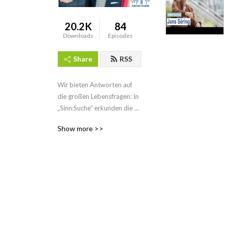
20.2K
84
Downloads
Episodes
Share
RSS
Wir bieten Antworten auf 
die großen Lebensfragen: In 
„Sinn:Suche“ erkunden die 
Radiopastor*innen Susanne 
Show more >>
Richter, Marco Voigt und 
Oliver Vorwald gemeinsam 
mit inspirierenden Gästen, 
wo Menschen Sinn finden: in 
der Kunst, der Musik, der 
Politik, in fernen Kulturen 
oder in den Tiefen des 
Glaubens. Jede Folge bietet 
neue Perspektiven und 