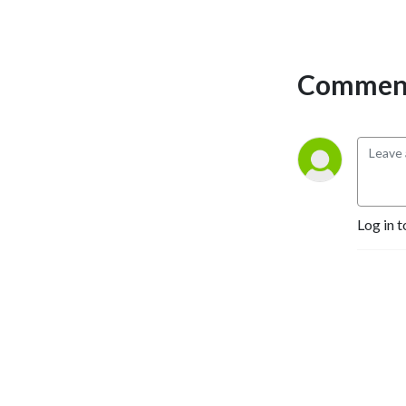
Impulse für die eigene Suche 
nach Orientierung und Tiefe 
– immer mit Bezug zu den 
Comment
Themen, die das Leben 
bewegen. Ein Podcast für 
alle, die mitten im Leben 
stehen und offen für 
religiöse und existenzielle 
Fragen sind.
Log in t