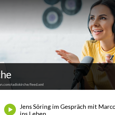
che
n.com/radiokirche/feed.xml
Jens Söring im Gespräch mit Marco
ins Leben